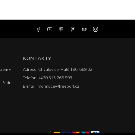
KONTAKTY
trem v
Adresa:
Chvalovice-Hatě 196, 669 02
Telefon:
+420 515 266 999
střední
E-mail:
informace@freeport.cz