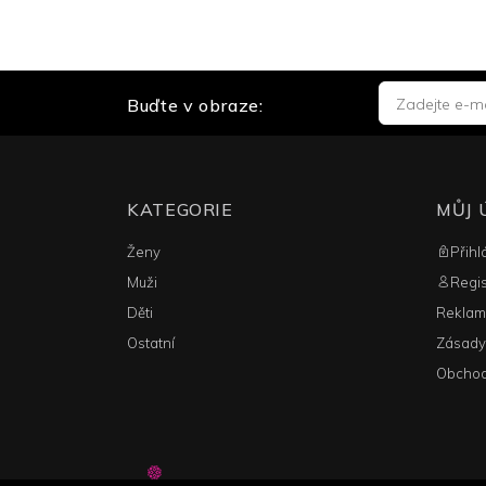
Buďte v obraze:
KATEGORIE
MŮJ 
Ženy
Přihl
Muži
Regi
Děti
Reklam
Ostatní
Zásady
Obchod
©
Able.cz
2026. All Rights Reserved