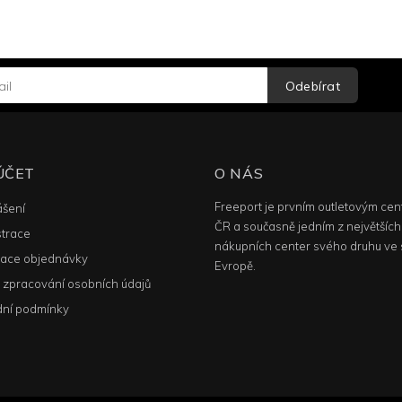
Odebírat
ÚČET
O NÁS
Freeport je prvním outletovým cen
ášení
ČR a současně jedním z největších
strace
nákupních center svého druhu ve 
ace objednávky
Evropě.
 zpracování osobních údajů
ní podmínky