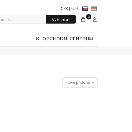
CZK
|
EUR
0
Vyhledat
OBCHODNÍ CENTRUM
nově přidané