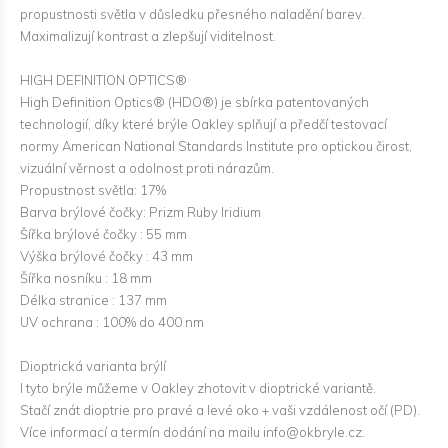
propustnosti světla v důsledku přesného naladění barev.
Maximalizují kontrast a zlepšují viditelnost.
HIGH DEFINITION OPTICS®
High Definition Optics® (HDO®) je sbírka patentovaných
technologií, díky které brýle Oakley splňují a předčí testovací
normy American National Standards Institute pro optickou čirost,
vizuální věrnost a odolnost proti nárazům.
Propustnost světla: 17%
Barva brýlové čočky: Prizm Ruby Iridium
Šířka brýlové čočky : 55 mm
Výška brýlové čočky : 43 mm
Šířka nosníku : 18 mm
Délka stranice : 137 mm
UV ochrana : 100% do 400 nm
Dioptrická varianta brýlí
I tyto brýle můžeme v Oakley zhotovit v dioptrické variantě.
Stačí znát dioptrie pro pravé a levé oko + vaši vzdálenost očí (PD).
Více informací a termín dodání na mailu info@okbryle.cz.