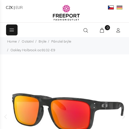
CZK
|
EUR
0
Home
Ostatní
Brýle
Pánské brýle
Oakley Holbrook oo9102-E9