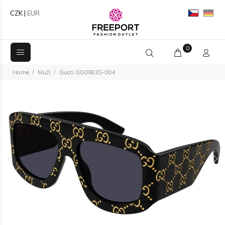
CZK
|
EUR
0
Home
Muži
Gucci GG0983S-004