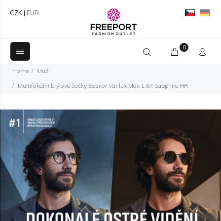
CZK
|
EUR
0
Home
Muži
Multifokální brýlové čočky Essilor Varilux Max 1,67 Sapphire HR