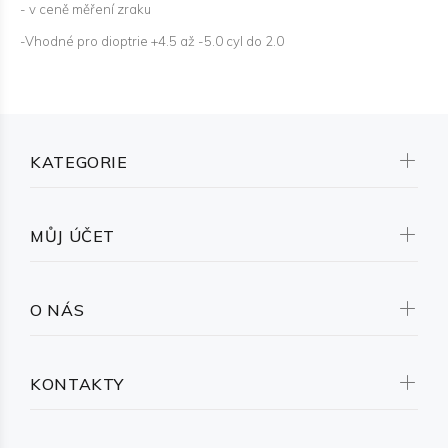
- v ceně měření zraku
-Vhodné pro dioptrie +4.5 až -5.0 cyl do 2.0
KATEGORIE
MŮJ ÚČET
O NÁS
KONTAKTY