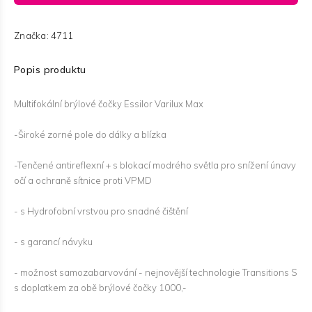
Značka:
4711
Popis produktu
Multifokální brýlové čočky Essilor Varilux Max
-Široké zorné pole do dálky a blízka
-Tenčené antireflexní + s blokací modrého světla pro snížení únavy
očí a ochraně sítnice proti VPMD
- s Hydrofobní vrstvou pro snadné čištění
- s garancí návyku
- možnost samozabarvování - nejnovější technologie Transitions S
s doplatkem za obě brýlové čočky 1000,-